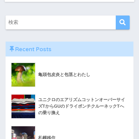
Recent Posts
亀頭包皮炎と包茎とわたし
ユニクロのエアリズムコットンオーバーサイ
ズTからGUのドライポンチクルーネックTへ
の乗り換え
札幌移住