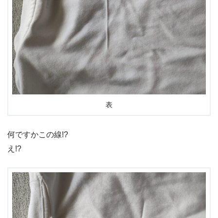
表
何ですかこの線!?
え!?