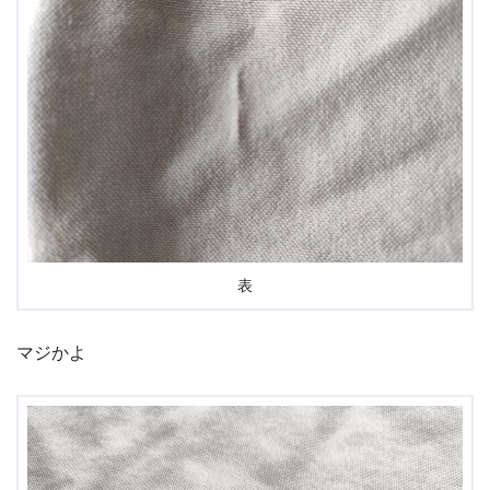
表
マジかよ