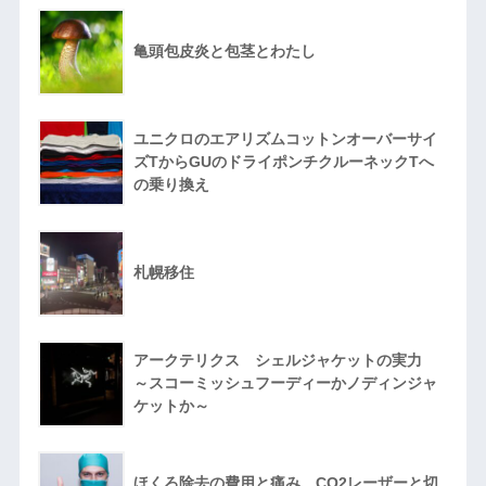
亀頭包皮炎と包茎とわたし
ユニクロのエアリズムコットンオーバーサイ
ズTからGUのドライポンチクルーネックTへ
の乗り換え
札幌移住
アークテリクス シェルジャケットの実力
～スコーミッシュフーディーかノディンジャ
ケットか～
ほくろ除去の費用と痛み CO2レーザーと切