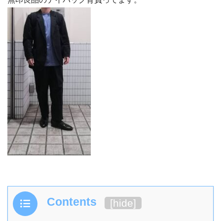
Contents
[
hide
]